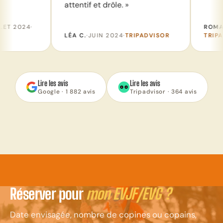
attentif et drôle. »
ROMAIN B.
·
SEPTEMB
LÉA C.
·
JUIN 2024
·
TRIPADVISOR
TRIPADVISOR
Lire les avis
Lire les avis
Google · 1 882 avis
Tripadvisor · 364 avis
Réserver pour
mon EVJF/EVG ?
Date envisagée, nombre de copines ou copains,