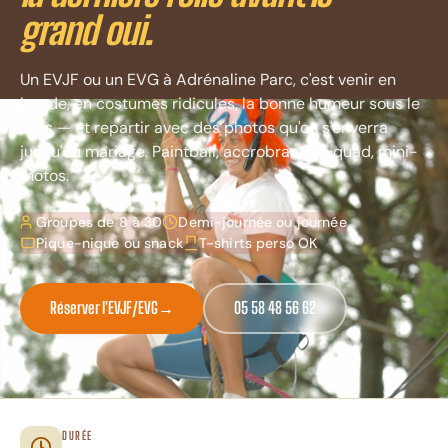
grand oui.
Un EVJF ou un EVG à Adrénaline Parc, c'est venir en
bande, en costumes ridicules, la bonne humeur sous le
bras — et repartir avec des photos qu'on s'enverra
jusqu'au mariage. Paintball, accrobranche, quad, mini-
motos.
Groupes de 8 à 30
Demi-journée ou journée
Pique-nique ou snack
T-shirts perso OK
Réserver l'EVJF/EVG
→
05 58 48 56 62
DURÉE