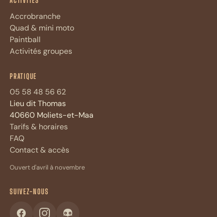
ACTIVITÉS
Accrobranche
Quad & mini moto
Paintball
Activités groupes
Assistant Adrénaline Parc
A
PRATIQUE
Réponses immédiates · 4 questions max
05 58 48 56 62
Lieu dit Thomas
Bonjour ! Je suis l'assistant
d'Adrénaline Parc. Posez-moi vos
40660 Moliets-et-Maa
questions sur les
activités
,
tarifs
,
Tarifs & horaires
horaires
ou la
FAQ
du parc.
FAQ
Contact & accès
Quels sont vos horaires aujourd'hui ?
Ouvert d'avril à novembre
Faut-il réserver à l'avance ?
À partir de quel âge l'accrobranche ?
SUIVEZ-NOUS
Combien coûte le paintball adulte ?