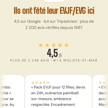
Ils ont fêté leur EVJF/EVG ici
4,5 sur Google · 4,4 sur Tripadvisor · plus de
2 200 avis vérifiés depuis 1987.
★★★★★
4,5
/5
PLUS DE 2 246 AVIS · #1 À MOLIETS-ET-MAÂ
★★★★★
★★★★★
« Pack EVJF pour 12 filles, devis
« EVG inoubliable à
en 24h, scénarios paintball
dans les Landes : p
sur-mesure, ambiance
puis quad sur piste
respectée. Encadrement
Marié au sol après. 