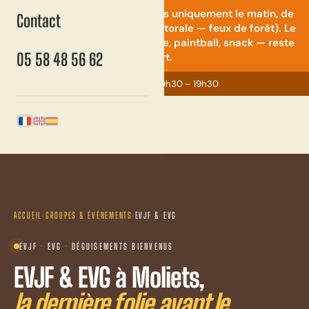
⚠️ Quad & mini-moto : ouverts uniquement le matin, de
Contact
9h30 à 14h (restriction préfectorale — feux de forêt). Le
reste du parc — accrobranche, paintball, snack — reste
05 58 48 56 62
ouvert.
Ouvert maintenant
· 9h30 – 19h30
Français
English
Español
ACCUEIL
›
GROUPES & ÉVÉNEMENTS
›
EVJF & EVG
EVJF · EVG · DÉGUISEMENTS BIENVENUS
EVJF & EVG à Moliets,
la dernière folie avant le