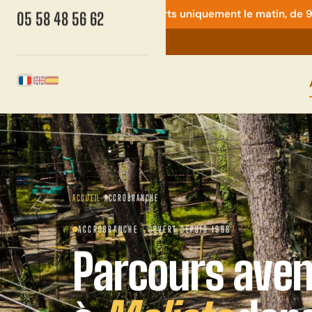
⚠️ Quad & mini-moto : ouverts uniquement le matin, de 9h
05 58 48 56 62
Français
English
Español
ACCUEIL
›
ACCROBRANCHE
ACCROBRANCHE · OUVERT DEPUIS 1998
Parcours aven