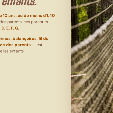
e
enfants.
e 10 ans, ou de moins d'1,40
e des parents, ces parcours
, D, E, F, G
.
ennes, balançoires, fil du
nce des parents
: il est
e les enfants.