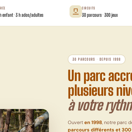
URÉE
CIRCUITS
h enfant · 3 h ados/adultes
30 parcours · 300 jeux
30 PARCOURS · DEPUIS 1998
Un parc acc
plusieurs ni
à votre ryth
Ouvert
en 1998
, notre parc d
parcours différents et 300