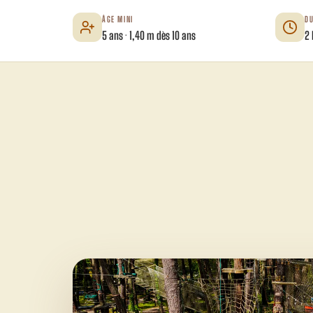
ÂGE MINI
D
5 ans · 1,40 m dès 10 ans
2 