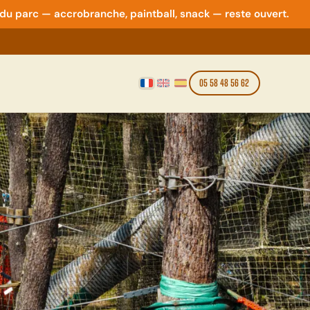
 du parc — accrobranche, paintball, snack — reste ouvert.
Français
English
Español
05 58 48 56 62