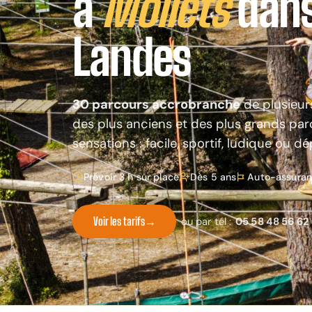
à
Moliets
dans
Landes
30 parcours accrobranche
de plusieur
des plus anciens et des plus grands pa
sensations : facile, sportif, ludique ou d
Prévoir 3 h sur place
Dès 5 ans
Auto-assura
Voir les tarifs
→
ou par tél :
05 58 48 56 62