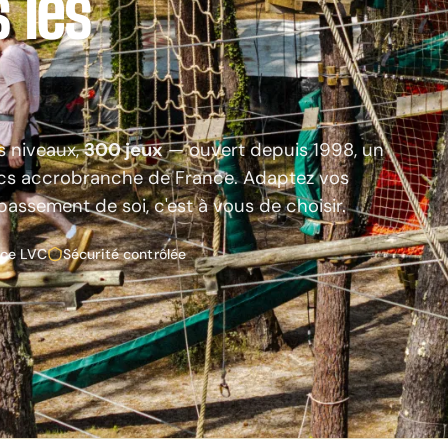
 les
s niveaux,
300 jeux
— ouvert depuis 1998, un
rcs accrobranche de France. Adaptez vos
épassement de soi, c'est à vous de choisir.
nce LVC
Sécurité contrôlée