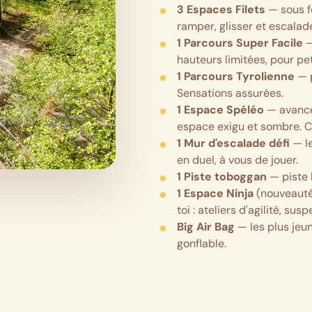
3 Espaces Filets
— sous f
ramper, glisser et escalader
1 Parcours Super Facile
—
hauteurs limitées, pour pet
1 Parcours Tyrolienne
— p
Sensations assurées.
1 Espace Spéléo
— avance
espace exigu et sombre. C
1 Mur d'escalade défi
— le
en duel, à vous de jouer.
1 Piste toboggan
— piste 
1 Espace Ninja
(nouveaut
toi : ateliers d'agilité, sus
Big Air Bag
— les plus jeu
gonflable.