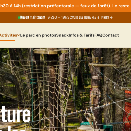
30 à 14h (restriction préfectorale — feux de forêt). Le reste
Ouvert maintenant
· 9h30 – 19h30
VOIR LES HORAIRES & TARIFS
Activités
Le parc en photos
Snack
Infos & Tarifs
FAQ
Contact
ture