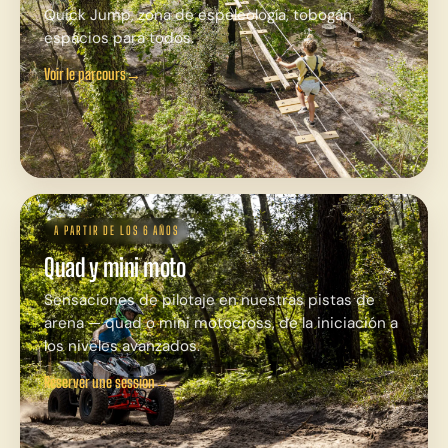
Quick Jump, zona de espeleología, tobogán,
espacios para todos.
Voir le parcours
→
A PARTIR DE LOS 6 AÑOS
Quad y mini moto
Sensaciones de pilotaje en nuestras pistas de
arena — quad o mini motocross, de la iniciación a
los niveles avanzados.
Réserver une session
→