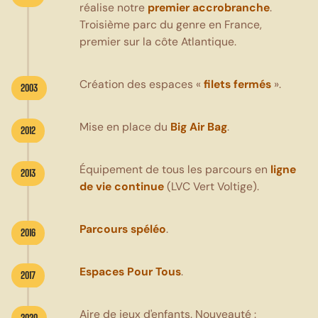
réalise notre
premier accrobranche
.
Troisième parc du genre en France,
premier sur la côte Atlantique.
Création des espaces «
filets fermés
».
2003
Mise en place du
Big Air Bag
.
2012
Équipement de tous les parcours en
ligne
2013
de vie continue
(LVC Vert Voltige).
Parcours spéléo
.
2016
Espaces Pour Tous
.
2017
Aire de jeux d'enfants. Nouveauté :
2020