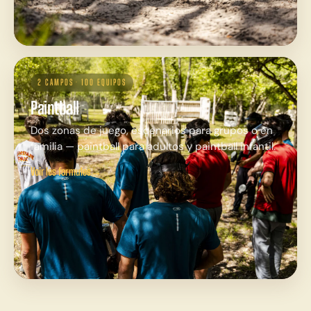
2 CAMPOS · 100 EQUIPOS
Paintball
Dos zonas de juego, escenarios para grupos o en
familia — paintball para adultos y paintball infantil.
Voir les formules
→