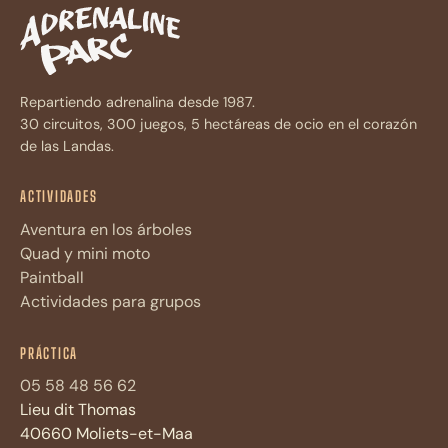
Repartiendo adrenalina desde 1987.
30 circuitos, 300 juegos, 5 hectáreas de ocio en el corazón
de las Landas.
ACTIVIDADES
Aventura en los árboles
Quad y mini moto
Paintball
Actividades para grupos
Assistant Adrénaline Parc
A
Réponses immédiates · 4 questions max
PRÁCTICA
Bonjour ! Je suis l'assistant
05 58 48 56 62
d'Adrénaline Parc. Posez-moi vos
Lieu dit Thomas
questions sur les
activités
,
tarifs
,
40660 Moliets-et-Maa
horaires
ou la
FAQ
du parc.