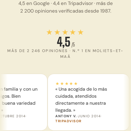
4,5 en Google · 4,4 en Tripadvisor · más de
2 200 opiniones verificadas desde 1987.
★★★★★
4,5
/5
MÁS DE 2 246 OPINIONES · N.º 1 EN MOLIETS-ET-
MAÂ
★★★★★
★★★
 con un
« Una acogida de lo más
« Perso
cuidada, atendidos
ante cua
iedad
directamente a nuestra
parque 
llegada. »
sensacio
4
·
ANTONY V.
·
JUNIO 2014
·
WENDY L
TRIPADVISOR
TRIPADV