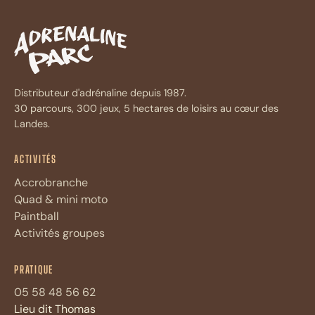
Distributeur d'adrénaline depuis 1987.
30 parcours, 300 jeux, 5 hectares de loisirs au cœur des
Landes.
ACTIVITÉS
Accrobranche
Quad & mini moto
Paintball
Activités groupes
Assistant Adrénaline Parc
A
PRATIQUE
Réponses immédiates · 4 questions max
05 58 48 56 62
Lieu dit Thomas
Bonjour ! Je suis l'assistant