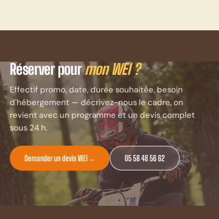
Réserver pour
mon WEI ?
Effectif promo, date, durée souhaitée, besoin
d'hébergement — décrivez-nous le cadre, on
revient avec un programme et un devis complet
sous 24 h.
Demander un devis WEI
→
05 58 48 56 62