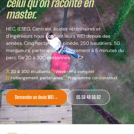
celui qu'on raconte en
master.
HEC, IESEG, Centrale, écoles vétérinaires et
d'ingénieurs nous confient leurs WEI depuis des
années. Cinq hectares de pinède, 250 baudriers, 50
marqueurs, partenariats hébergement à 5 minutes du
parc. De 20 à 300 personnes.
20 à 300 étudiants
Week-end complet
Hébergement partenaires
Programme co-construit
Demander un devis WEI
→
05 58 48 56 62