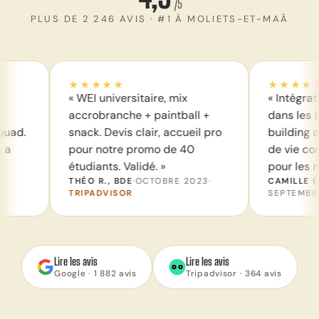
/5
PLUS DE 2 246 AVIS · #1 À MOLIETS-ET-MAÂ
★★★★★
★★★★★
 WEI universitaire, mix
« Intégration nouvelle p
ccrobranche + paintball +
dans les Landes : team
nack. Devis clair, accueil pro
building accrobranche, l
our notre promo de 40
de vie continue rassuran
tudiants. Validé. »
pour les non-sportifs. »
HÉO R., BDE
·
OCTOBRE 2023
·
CAMILLE (RESP BDE)
·
RIPADVISOR
SEPTEMBRE 2023
·
TRIPADV
Lire les avis
Lire les avis
Google · 1 882 avis
Tripadvisor · 364 avis