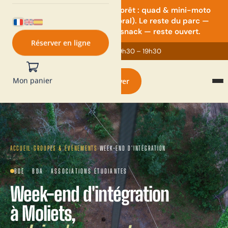
⚠️ Vigilance rouge feux de forêt : quad & mini-moto
Français
suspendus (arrêté préfectoral). Le reste du parc —
English
Español
accrobranche, paintball, snack — reste ouvert.
Réserver en ligne
Ouvert maintenant
· 9h30 – 19h30
Mon panier
Réserver
ACCUEIL
›
GROUPES & ÉVÉNEMENTS
›
WEEK-END D'INTÉGRATION
BDE · BDA · ASSOCIATIONS ÉTUDIANTES
Week-end d'intégration
à Moliets,